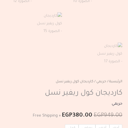
الرئيسية
/
حريمي
/ كارديجان كول ريفير نسل
كارديجان كول ريفير نسل
حريمي
EGP
380.00
EGP
949.00
+ Free Shipping
أحمر
أخضر
رصاصى
كحلى