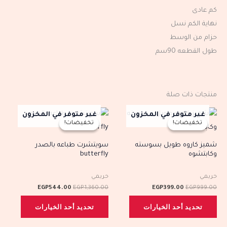
كم عادى
نهاية الكم نسل
حزام من الوسط
طول القطعه 90سم
منتجات ذات صلة
السعر
السعر
السعر
السعر
هناك
هناك
غير متوفر في المخزون
غير متوفر في المخزون
الأصلي
الحالي
الأصلي
الحالي
تخفيضات!
تخفيضات!
تخفيضات!
تخفيضات!
العديد
العديد
هو:
هو:
هو:
هو:
EGP544.00.
EGP1,360.00.
EGP399.00.
EGP999.00.
من
من
شميز كاروه طويل بسوسته
سويتشرت طباعه بالصدر
وكابتشوه
butterfly
الأشكال
الأشكال
المختلفة
المختلف
حريمي
حريمي
لهذا
لهذا
EGP
544.00
EGP
1,360.00
EGP
399.00
EGP
999.00
المنتج.
المنتج.
تحديد أحد الخيارات
تحديد أحد الخيارات
يمكن
يمكن
اختيار
اختيار