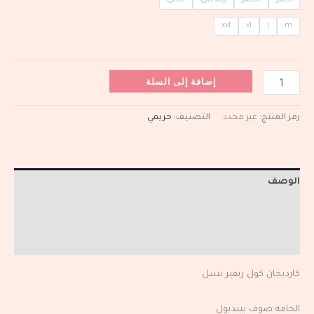
xxl
xl
l
m
إضافة إلى السلة
رمز المنتج:
غير محدد
التصنيف:
حريمي
الوصف
معلومات إضافية
مراجعات (0)
كارديجان كول ريفير نسل
الخامه صوف بيبدبول