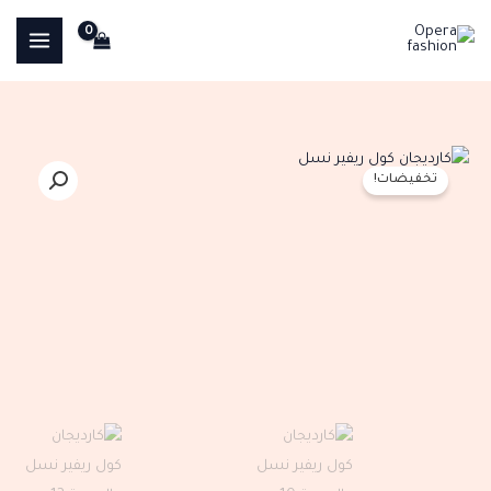
خطي
لى
لمحتوى
كمية
السعر
السعر
تخفيضات!
كارديجان
الأصلي
الحالي
كول
ريفير
هو:
هو:
نسل
EGP380.00.
EGP949.00.