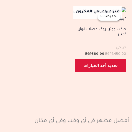
الخيارات
الخيارات
السعر
السعر
هناك
غير متوفر في المخزون
على
على
الأصلي
الحالي
تخفيضات!
تخفيضات!
العديد
هو:
هو:
صفحة
صفحة
EGP580.00.
EGP1,450.00.
من
جاكت ووتر بروف قصات ألوان
المنتج
المنتج
*جينز
الأشكال
المختلفة
حريمي
لهذا
EGP
580.00
EGP
1,450.00
المنتج.
تحديد أحد الخيارات
يمكن
اختيار
الخيارات
على
صفحة
المنتج
أفضل مظهر في أي وقت وفي أي مكان