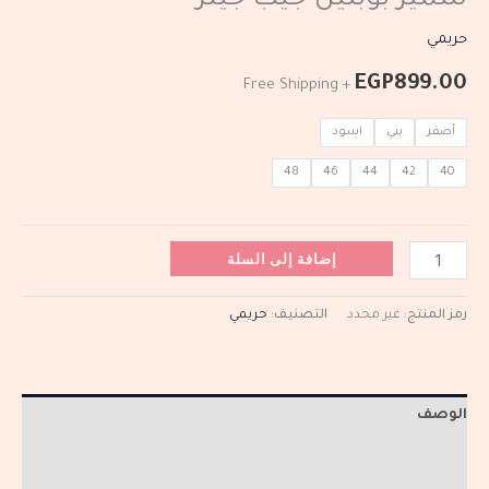
شميز بوبلين جيب جينز
حريمي
EGP
899.00
+ Free Shipping
أصفر
بني
اسود
48
46
44
42
40
إضافة إلى السلة
رمز المنتج:
غير محدد
التصنيف:
حريمي
الوصف
معلومات إضافية