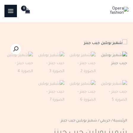
خطي
لى
لمحتوى
كمية
شميز
بوبلين
جيب
جينز
الرئيسية
/
حريمي
/ شميز بوبلين جيب جينز