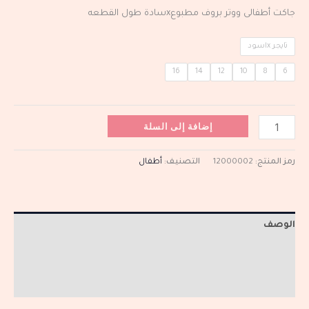
جاكت أطفالى ووتر بروف مطبوعxسادة طول القطعه
تايجر xاسود
16
14
12
10
8
6
إضافة إلى السلة
رمز المنتج:
12000002
التصنيف:
أطفال
الوصف
معلومات إضافية
مراجعات (0)