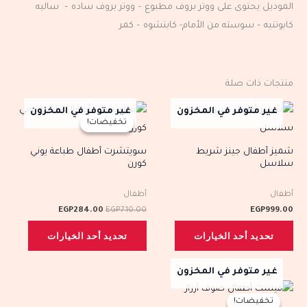
الموديل يحتوى على ووتر بروف مطبوع – ووتر بروف ساده – ساليه
كابوتنيه – سوسته من الأمام- كابتشوه – كمر
منتجات ذات صلة
السعر
السعر
هناك
هناك
غير متوفر في المخزون
غير متوفر في المخزون
الأصلي
الحالي
تخفيضات!
تخفيضات!
العديد
العديد
هو:
هو:
EGP284.00.
EGP710.00.
من
من
شميز أطفال جينز شريط
سويتشرت أطفال طباعة يوني
سلاسل
كورن
الأشكال
الأشكال
المختلفة
المختلف
أطفال
أطفال
لهذا
لهذا
EGP
284.00
EGP
710.00
EGP
999.00
المنتج.
المنتج.
تحديد أحد الخيارات
تحديد أحد الخيارات
يمكن
يمكن
اختيار
اختيار
غير متوفر في المخزون
الخيارات
الخيارات
السعر
السعر
هناك
على
على
الأصلي
الحالي
تخفيضات!
تخفيضات!
العديد