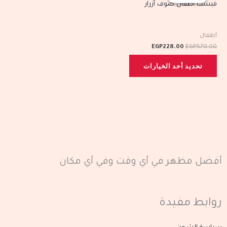
هو:
هو:
فيست أطفال صوف أزرار
صفحة
صفحة
EGP228.00.
EGP570.00.
من
المنتج
المنتج
الأشكال
أطفال
المختلفة
EGP
228.00
EGP
570.00
لهذا
تحديد أحد الخيارات
المنتج.
يمكن
اختيار
الخيارات
على
صفحة
المنتج
أفضل مظهر في أي وقت وفي أي مكان
روابط مفيدة