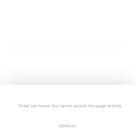
خطي
لى
لمحتوى
Thank you
Lorem ipsum dolor sit amet, consectetur adipiscing elit. Ut elit
tellus, luctus nec ullamcorper mattis, pulvinar dapibus leo.
Order not found. You cannot access this page directly.
Follow Us