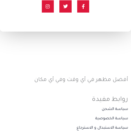
I
T
F
n
w
a
s
i
c
t
t
e
a
t
b
g
e
o
r
r
o
a
k
m
-
f
أفضل مظهر في أي وقت وفي أي مكان
روابط مفيدة
سياسة الشحن
سياسة الخصوصية
سياسة الاستبدال و الاسترجاع